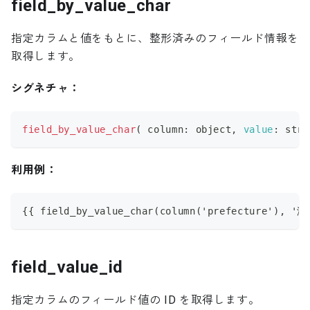
field_by_value_char
指定カラムと値をもとに、整形済みのフィールド情報を
取得します。
シグネチャ：
field_by_value_char
(
 column
:
 object
,
value
:
 stri
利用例：
{{ field_by_value_char(column('prefecture'), '
field_value_id
指定カラムのフィールド値の ID を取得します。