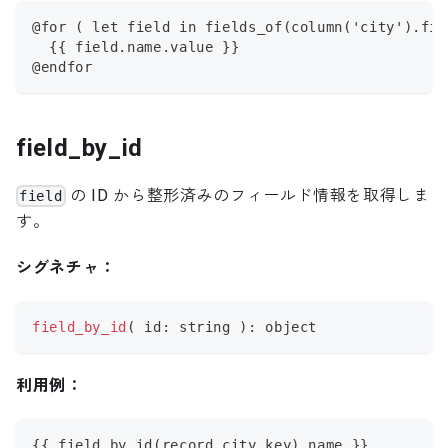
@for ( let field in fields_of(column('city').f
  {{ field.name.value }}
@endfor
field_by_id
の ID から整形済みのフィールド情報を取得しま
field
す。
シグネチャ：
field_by_id
(
 id
:
 string 
)
:
 object
利用例：
{{ field_by_id(record.city.key).name }}