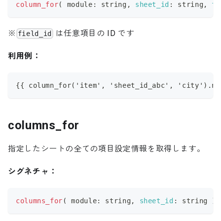
column_for
(
 module
:
 string
,
sheet_id
:
 string
,
fi
※
は任意項目の ID です
field_id
利用例：
{{ column_for('item', 'sheet_id_abc', 'city').na
columns_for
指定したシートの全ての項目設定情報を取得します。
シグネチャ：
columns_for
(
 module
:
 string
,
sheet_id
:
 string 
)
: